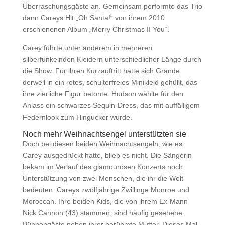
Überraschungsgäste an. Gemeinsam performte das Trio
dann Careys Hit „Oh Santa!“ von ihrem 2010
erschienenen Album „Merry Christmas II You“.
Carey führte unter anderem in mehreren
silberfunkelnden Kleidern unterschiedlicher Länge durch
die Show. Für ihren Kurzauftritt hatte sich Grande
derweil in ein rotes, schulterfreies Minikleid gehüllt, das
ihre zierliche Figur betonte. Hudson wählte für den
Anlass ein schwarzes Sequin-Dress, das mit auffälligem
Federnlook zum Hingucker wurde.
Noch mehr Weihnachtsengel unterstützten sie
Doch bei diesen beiden Weihnachtsengeln, wie es
Carey ausgedrückt hatte, blieb es nicht. Die Sängerin
bekam im Verlauf des glamourösen Konzerts noch
Unterstützung von zwei Menschen, die ihr die Welt
bedeuten: Careys zwölfjährige Zwillinge Monroe und
Moroccan. Ihre beiden Kids, die von ihrem Ex-Mann
Nick Cannon (43) stammen, sind häufig gesehene
Bühnengäste neben ihrer berühmte Mutter. Dieses Mal