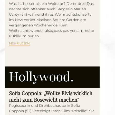
Was ist besser als ein Weltstar? Derer drei! Das
dachte sich offenbar auch Sängerin Mariah
Carey (54) während ihres Weihnachtskonzerts
im New Yorker Madison Square Garden am
vergangenen Wochenende. Kein
Weihnachtswunder also, dass das versammelte
Publikum nur so...
MEHR LESEN
Hollywood.
Sofia Coppola: „Wollte Elvis wirklich
nicht zum Bösewicht machen“
Regisseurin und Drehbuchautorin Sofia
Coppola (52) verteidigt ihren Film "Priscilla". Sie