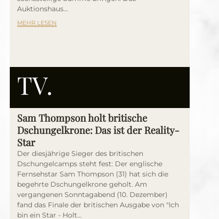
Auktionshaus...
MEHR LESEN
TV.
Sam Thompson holt britische
Dschungelkrone: Das ist der Reality-
Star
Der diesjährige Sieger des britischen
Dschungelcamps steht fest: Der englische
Fernsehstar Sam Thompson (31) hat sich die
begehrte Dschungelkrone geholt. Am
vergangenen Sonntagabend (10. Dezember)
fand das Finale der britischen Ausgabe von "Ich
bin ein Star - Holt...