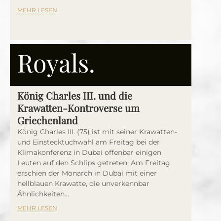
MEHR LESEN
Royals.
König Charles III. und die
Krawatten-Kontroverse um
Griechenland
König Charles III. (75) ist mit seiner Krawatten-
und Einstecktuchwahl am Freitag bei der
Klimakonferenz in Dubai offenbar einigen
Leuten auf den Schlips getreten. Am Freitag
erschien der Monarch in Dubai mit einer
hellblauen Krawatte, die unverkennbar
Ähnlichkeiten...
MEHR LESEN