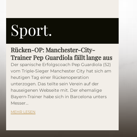
Sport.
Rücken-OP: Manchester-City-
Trainer Pep Guardiola fällt lange aus
Der spanische Erfolgscoach Pep Guardiola (52)
vom Triple-Sieger Manchester City hat sich am
heutigen Tag einer Rückenoperation
unterzogen. Das teilte sein Verein auf der
hauseigenen Webseite mit. Der ehemalige
Bayern-Trainer habe sich in Barcelona unters
Messer...
MEHR LESEN