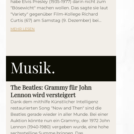
habe Elvis Presley (1935-1977) darin nicht zum
"Bösewicht" machen wollen. Das sagte sie laut
"Variety" gegenüber Film-Kollege Richard
Curtis (67) am Samstag (9. Dezember) bei...
MEHR LESEN
Musik.
The Beatles: Grammy für John
Lennon wird versteigert
Dank dem mithilfe Künstlicher Intelligenz
restaurierten Song "Now and Then" sind die
Beatles gerade wieder in aller Munde. Bei einer
Auktion könnte nun ein Grammy, der 1972 John
Lennon (1940-1980) vergeben wurde, eine hohe
sechsstellige Summe bringen. Das