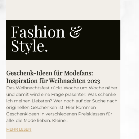
Fashion &
Style.
Geschenk-Ideen für Modefans:
Inspiration für Weihnachten 2023
Das Weihnachtsfest rückt Woche um Woche näher
und damit wird eine Frage präsenter: Was schenke
ich meinen Liebsten? Wer noch auf der Suche nach
originellen Geschenken ist: Hier kommen
Geschenkideen in verschiedenen Preisklassen für
alle, die Mode lieben. Kleine...
MEHR LESEN