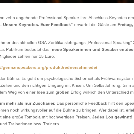
enn zehn angehende Professional Speaker ihre Abschluss-Keynotes ers
– Unsere Keynotes. Euer Feedback“
erwartet die Gäste am
Freitag
mer des aktuellen GSA-Zertifikatslehrgangs „Professional Speaking“ 20
das Publikum bedeutet das:
neue Speakerinnen und Speaker entdecke
Mitglieder zahlen nur 15 Euro.
://germanspeakers.org/produkt/rednerschmiede/
f der Bühne. Es geht um psychologische Sicherheit als Frühwarnsystem
eiten und den richtigen Umgang mit Krisen. Um Selbstführung, Sinn al
dem Weg von einer Idee zum großen Erfolg wirklich den Unterschied m
um mehr als nur Zuschauer.
Das persönliche Feedback hilft den Spe
men noch wirkungsvoller auf die Bühne zu bringen. Wer dabei ist, erle
rgt eine große Tombola mit hochwertigen Preisen.
Jedes Los gewinnt!
nd Trainerinnen bzw. Trainern.