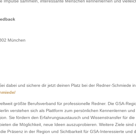
, neue Impulse sammeln, interessante Menschen kennenlernen und vielle
eedback
 80802 München
i dabei und sichere dir jetzt deinen Platz bei der Redner-Schmiede 
chmiede/
eltweit größte Berufsverband für professionelle Redner. Die GSA-Reg
rlin verstehen sich als Plattform zum persönlichen Kennenlernen und
on. Sie fördern den Erfahrungsaustausch und Wissenstransfer für die 
bieten die Möglichkeit, neue Ideen auszuprobieren. Weitere Ziele sind 
ie Präsenz in der Region und Sichtbarkeit für GSA-Interessierte und 