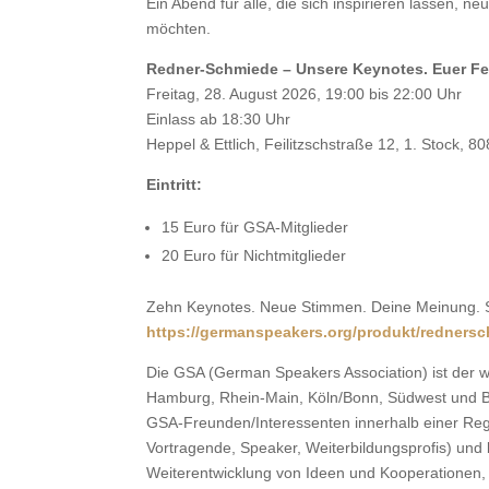
Ein Abend für alle, die sich inspirieren lassen
möchten.
Redner-Schmiede – Unsere Keynotes. Euer F
Freitag, 28. August 2026, 19:00 bis 22:00 Uhr
Einlass ab 18:30 Uhr
Heppel & Ettlich, Feilitzschstraße 12, 1. Stock,
Eintritt:
15 Euro für GSA-Mitglieder
20 Euro für Nichtmitglieder
Zehn Keynotes. Neue Stimmen. Deine Meinung. Se
https://germanspeakers.org/produkt/redners
Die GSA (German Speakers Association) ist der w
Hamburg, Rhein-Main, Köln/Bonn, Südwest und Be
GSA-Freunden/Interessenten innerhalb einer Regi
Vortragende, Speaker, Weiterbildungsprofis) und 
Weiterentwicklung von Ideen und Kooperationen, d