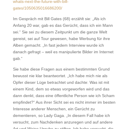
whats-next-the-future-with-bill-
gates/1050635016686200/
Im Gespräch mit Bill Gates (68) erzählt sie: „Als ich
Anfang 20 war, gab es das Gerücht, dass ich ein Mann
sei.“ Sie sei zu diesem Zeitpunkt um die ganze Welt
gereist, sei auf Tour gewesen, habe Werbung für ihre
Alben gemacht. „In fast jedem Interview wurde ich
danach gefragt – weil es manipulierte Bilder im Internet
gab.“
Sie habe diese Fragen aus einem bestimmten Grund
bewusst nie klar beantwortet. „Ich habe mich nie als
Opfer dieser Lüge betrachtet und dachte: Was ist mit
einem Kind, dem so etwas vorgeworfen wird und das
dann denkt, dass eine öffentliche Person wie ich Scham
empfindet?“ Aus ihrer Sicht sei es nicht immer im besten
Interesse anderer Menschen, ein Gerücht zu
dementieren, so Lady Gaga. „In diesem Fall habe ich
versucht, zum Nachdenken anzuregen und auf andere
Art und Weise Unruhe zu stiften. Ich habe versucht, die