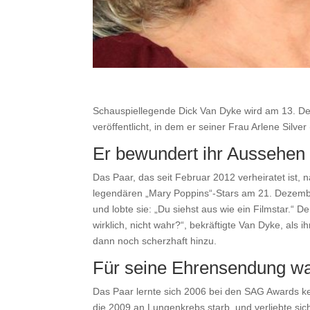
Schauspiellegende Dick Van Dyke wird am 13. Dez
veröffentlicht, in dem er seiner Frau Arlene Sil
Er bewundert ihr Aussehen
Das Paar, das seit Februar 2012 verheiratet ist,
legendären „Mary Poppins“-Stars am 21. Dezember
und lobte sie: „Du siehst aus wie ein Filmstar.“
wirklich, nicht wahr?“, bekräftigte Van Dyke, als 
dann noch scherzhaft hinzu.
Für seine Ehrensendung wa
Das Paar lernte sich 2006 bei den SAG Awards ken
die 2009 an Lungenkrebs starb, und verliebte sic