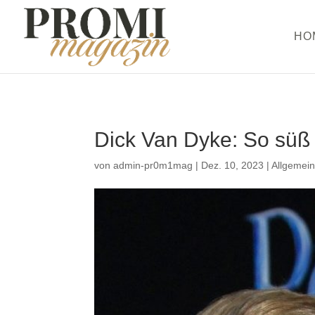
HO
Dick Van Dyke: So süß 
von
admin-pr0m1mag
|
Dez. 10, 2023
|
Allgemei