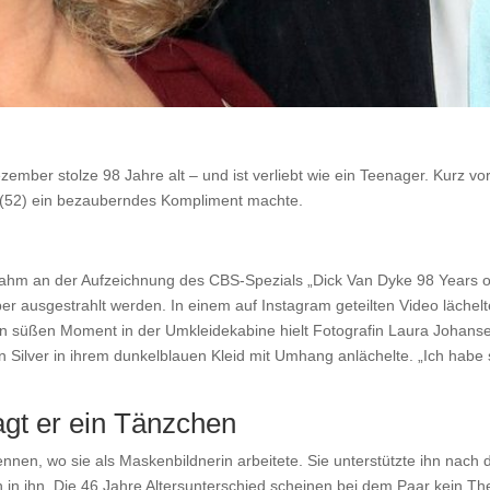
ember stolze 98 Jahre alt – und ist verliebt wie ein Teenager. Kurz v
ver (52) ein bezauberndes Kompliment machte.
 nahm an der Aufzeichnung des CBS-Spezials „Dick Van Dyke 98 Years of
 ausgestrahlt werden. In einem auf Instagram geteilten Video lächel
 Den süßen Moment in der Umkleidekabine hielt Fotografin Laura Johanse
ihn Silver in ihrem dunkelblauen Kleid mit Umhang anlächelte. „Ich habe
gt er ein Tänzchen
nen, wo sie als Maskenbildnerin arbeitete. Sie unterstützte ihn nach d
h in ihn. Die 46 Jahre Altersunterschied scheinen bei dem Paar kein 