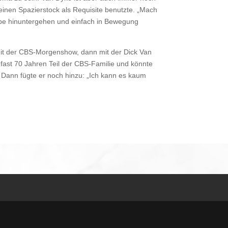
 seinen Spazierstock als Requisite benutzte. „Mach
Treppe hinuntergehen und einfach in Bewegung
mit der CBS-Morgenshow, dann mit der Dick Van
 fast 70 Jahren Teil der CBS-Familie und könnte
“ Dann fügte er noch hinzu: „Ich kann es kaum